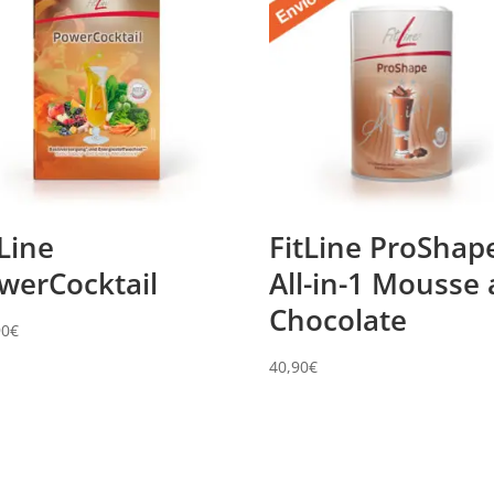
tLine
FitLine ProShap
werCocktail
All-in-1 Mousse
Chocolate
90
€
40,90
€