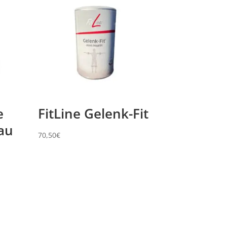
e
FitLine Gelenk-Fit
 au
70,50
€