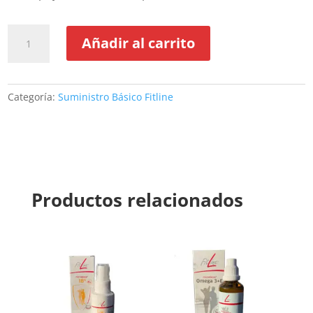
Microsolve
Añadir al carrito
FitLine
Q10
Plus
cantidad
Categoría:
Suministro Básico Fitline
Productos relacionados